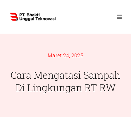
Skip
to
Toggl
content
Navig
Home
Maret 24, 2025
Profile
Cara Mengatasi Sampah
Services
Di Lingkungan RT RW
Products
News