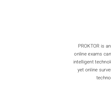
PROKTOR is an A
online exams can b
intelligent techno
yet online surv
techno