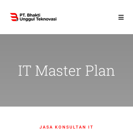
Skip
to
Toggl
content
Navig
Home
Profile
IT Master Plan
Services
Products
News
JASA KONSULTAN IT