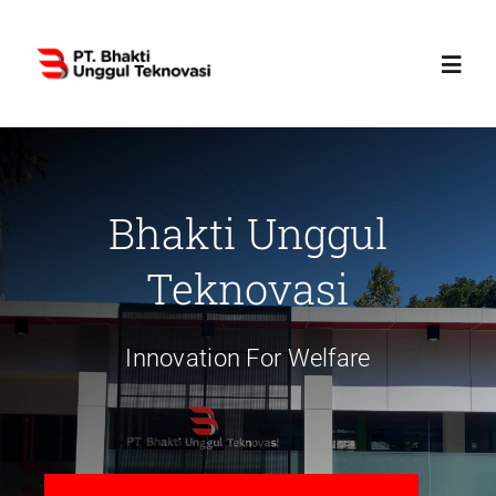
Skip
to
Toggl
content
Navig
Home
Bhakti Unggul
Profile
Teknovasi
Services
Innovation For Welfare
Products
News