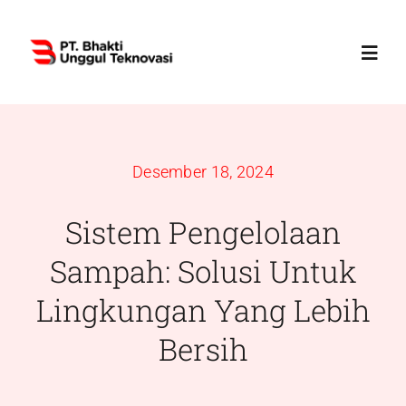
Skip
to
Toggl
content
Navig
Home
Desember 18, 2024
Profile
Sistem Pengelolaan
Services
Sampah: Solusi Untuk
Lingkungan Yang Lebih
Products
Bersih
News