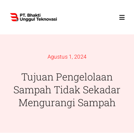
Skip
to
Toggl
content
Navig
Home
Agustus 1, 2024
Profile
Tujuan Pengelolaan
Services
Sampah Tidak Sekadar
Mengurangi Sampah
Products
News