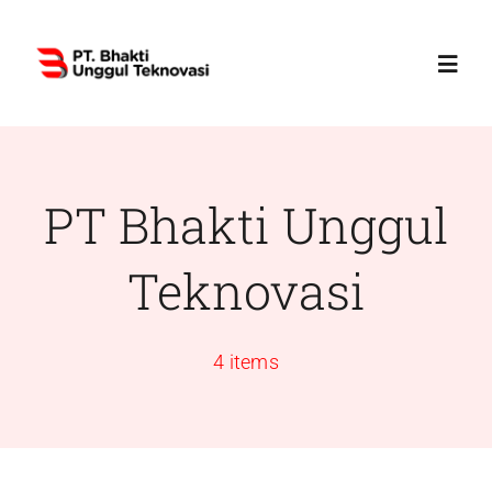
Skip
to
Toggl
content
Navig
Home
PT Bhakti Unggul
Profile
Teknovasi
Services
4 items
Products
News