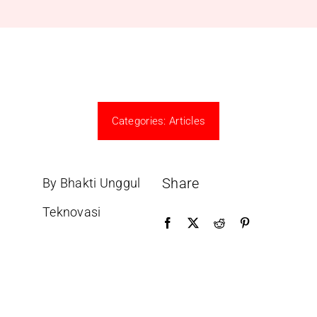
Categories:
Articles
Share
By Bhakti Unggul
Teknovasi