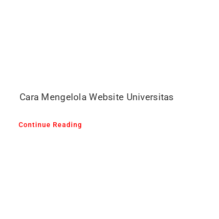
Cara Mengelola Website Universitas
Continue Reading