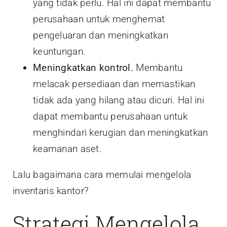
yang tidak perlu. Hal ini dapat membantu
perusahaan untuk menghemat
pengeluaran dan meningkatkan
keuntungan.
Meningkatkan kontrol.
Membantu
melacak persediaan dan memastikan
tidak ada yang hilang atau dicuri. Hal ini
dapat membantu perusahaan untuk
menghindari kerugian dan meningkatkan
keamanan aset.
Lalu bagaimana cara memulai mengelola
inventaris kantor?
Strategi Mengelola