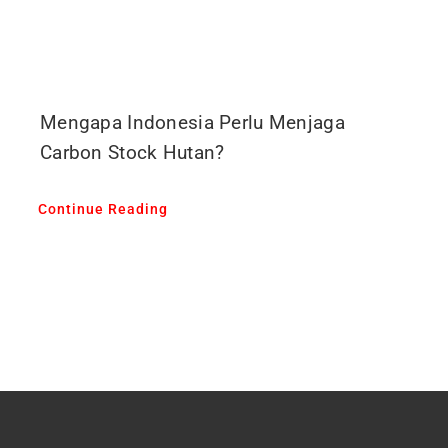
Mengapa Indonesia Perlu Menjaga
Carbon Stock Hutan?
Continue Reading