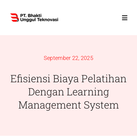
Skip
to
Toggl
content
Navig
Home
September 22, 2025
Profile
Efisiensi Biaya Pelatihan
Services
Dengan Learning
Management System
Products
News