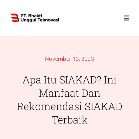
Skip
to
Toggl
content
Navig
Home
November 13, 2023
Profile
Apa Itu SIAKAD? Ini
Services
Manfaat Dan
Rekomendasi SIAKAD
Products
Terbaik
News