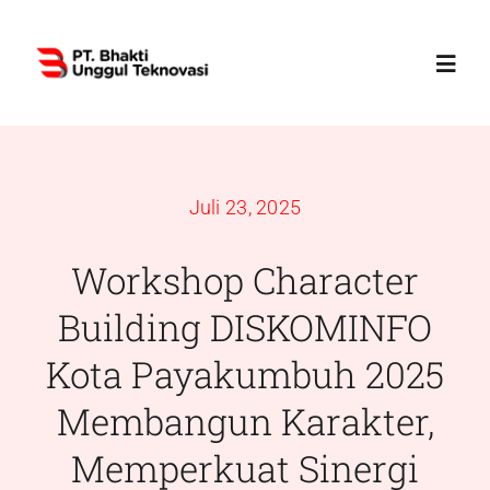
Skip
to
Toggl
content
Navig
Home
Juli 23, 2025
Profile
Workshop Character
Services
Building DISKOMINFO
Kota Payakumbuh 2025
Products
Membangun Karakter,
News
Memperkuat Sinergi