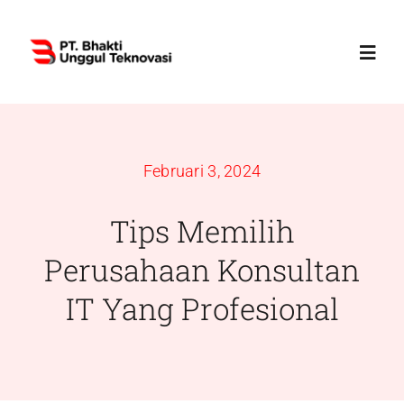
Skip
to
Toggl
content
Navig
Home
Februari 3, 2024
Profile
Tips Memilih
Services
Perusahaan Konsultan
IT Yang Profesional
Products
News