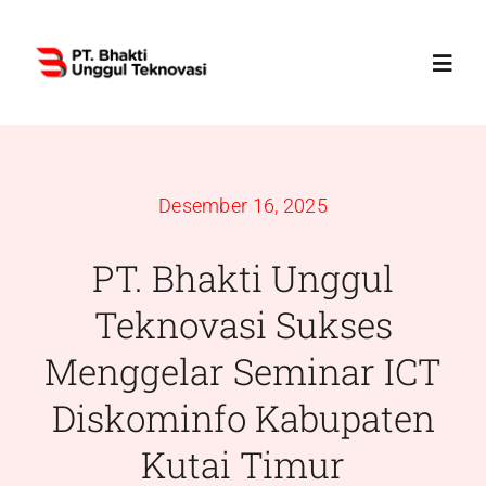
Skip
to
Toggl
content
Navig
Home
Desember 16, 2025
Profile
PT. Bhakti Unggul
Services
Teknovasi Sukses
Menggelar Seminar ICT
Products
Diskominfo Kabupaten
News
Kutai Timur