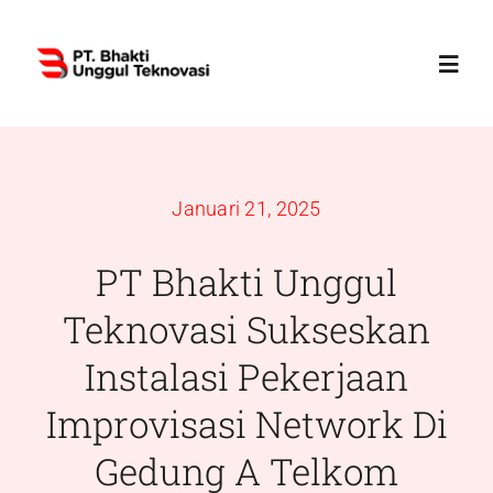
Skip
to
Toggl
content
Navig
Home
Januari 21, 2025
Profile
PT Bhakti Unggul
Services
Teknovasi Sukseskan
Instalasi Pekerjaan
Products
Improvisasi Network Di
News
Gedung A Telkom