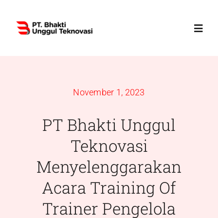
Skip
to
Toggl
content
Navig
Home
November 1, 2023
Profile
PT Bhakti Unggul
Services
Teknovasi
Menyelenggarakan
Products
Acara Training Of
News
Trainer Pengelola