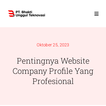
Skip
to
Toggl
content
Navig
Home
Oktober 25, 2023
Profile
Pentingnya Website
Services
Company Profile Yang
Profesional
Products
News