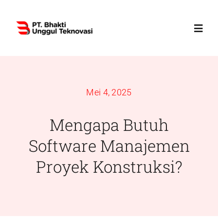
Skip
to
Toggl
content
Navig
Home
Mei 4, 2025
Profile
Mengapa Butuh
Services
Software Manajemen
Proyek Konstruksi?
Products
News