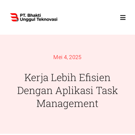
Skip
to
Toggl
content
Navig
Home
Mei 4, 2025
Profile
Kerja Lebih Efisien
Services
Dengan Aplikasi Task
Management
Products
News