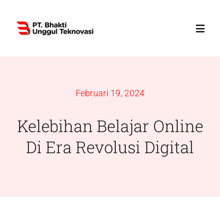
Skip
to
Toggl
content
Navig
Home
Februari 19, 2024
Profile
Kelebihan Belajar Online
Services
Di Era Revolusi Digital
Products
News