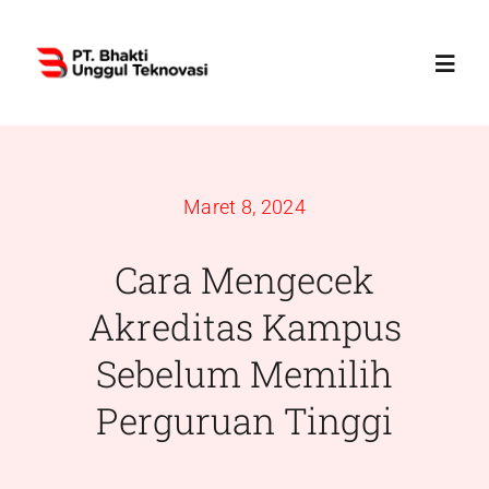
Skip
to
Toggl
content
Navig
Home
Maret 8, 2024
Profile
Cara Mengecek
Services
Akreditas Kampus
Sebelum Memilih
Products
Perguruan Tinggi
News