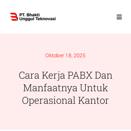
Skip
to
Toggl
content
Navig
Home
Oktober 18, 2025
Profile
Cara Kerja PABX Dan
Services
Manfaatnya Untuk
Operasional Kantor
Products
News