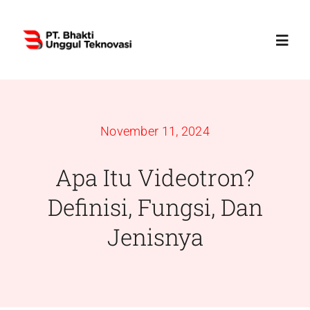
Skip
to
Toggl
content
Navig
Home
November 11, 2024
Profile
Apa Itu Videotron?
Services
Definisi, Fungsi, Dan
Jenisnya
Products
News